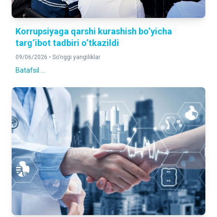
Korrupsiyaga qarshi kurashish bo‘yicha
targ‘ibot tadbiri o‘tkazildi
09/06/2026 •
So'nggi yangiliklar
Batafsil ...