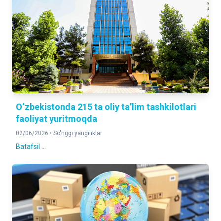
O‘zbekistonda 215 ta oliy ta’lim tashkilotlari
faoliyat yuritmoqda
02/06/2026 •
So'nggi yangiliklar
Batafsil ...