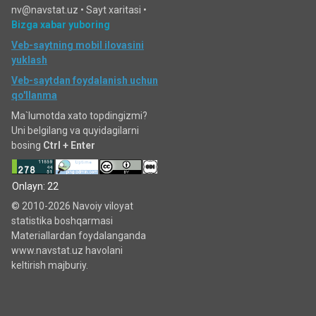
nv@navstat.uz •
Sayt xaritasi
•
Bizga xabar yuboring
Veb-saytning mobil ilovasini
yuklash
Veb-saytdan foydalanish uchun
qo'llanma
Ma`lumotda xato topdingizmi?
Uni belgilang va quyidagilarni
bosing
Ctrl + Enter
Onlayn: 22
© 2010-2026 Navoiy viloyat
statistika boshqarmasi
Materiallardan foydalanganda
www.navstat.uz havolani
keltirish majburiy.