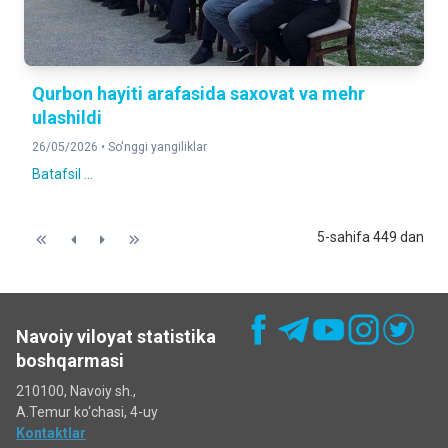
Qurbon hayiti arafasida saxovat va mehr
ulashildi
26/05/2026 •
So'nggi yangiliklar
Batafsil ...
5-sahifa 449 dan
Navoiy viloyat statistika
boshqarmasi
210100, Navoiy sh.,
A.Temur ko‘chаsi, 4-uy
Kontaktlar