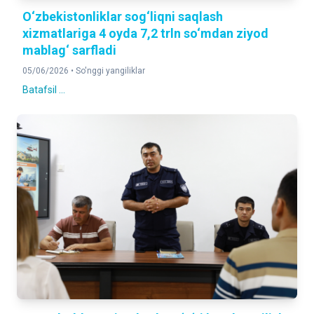
O‘zbekistonliklar sog‘liqni saqlash
xizmatlariga 4 oyda 7,2 trln so‘mdan ziyod
mablag‘ sarfladi
05/06/2026 •
So'nggi yangiliklar
Batafsil ...