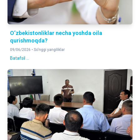
O‘zbekistonliklar necha yoshda oila
qurishmoqda?
09/06/2026 •
So'nggi yangiliklar
Batafsil ...