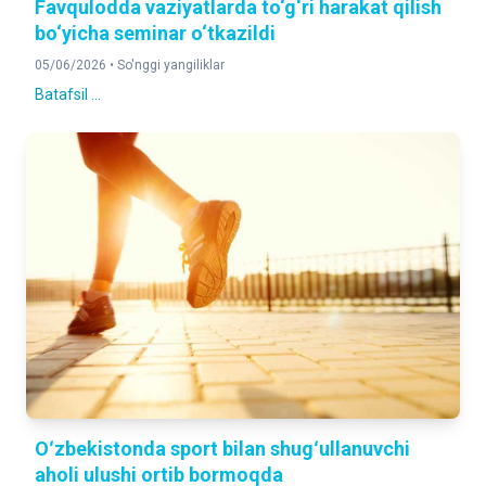
Favqulodda vaziyatlarda to‘g‘ri harakat qilish
bo‘yicha seminar o‘tkazildi
05/06/2026 •
So'nggi yangiliklar
Batafsil ...
Oʻzbekistonda sport bilan shugʻullanuvchi
aholi ulushi ortib bormoqda