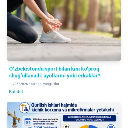
O‘zbekistonda sport bilan kim ko‘proq
shug‘ullanadi: ayollarmi yoki erkaklar?
11/06/2026 •
So'nggi yangiliklar
Batafsil ...