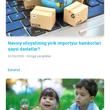
Navoiy viloyatining yirik importyor hamkorlari
qaysi davlatlar?
02/06/2026 •
So'nggi yangiliklar
Batafsil ...