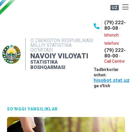
UZ
BOSHQARMA HAQIDA
(79) 222-
80-08
-
ME'YORIY HUJJATLAR
Ishonch
OCHIQ MA'LUMOTLAR
O`ZBEKISTON RESPUBLIKASI
telefoni
MILLIY STATISTIKA
QO‘MITASI
(79) 222-
NASHRLAR
NAVOIY VILOYATI
80-00
-
INTERAKTIV XIZMATLAR
Call Centre
STATISTIKA
BOSHQARMASI
Tadbirkorlar
MUROJAATLAR
uchun:
hisobot.stat.uz
MATBUOT XIZMATI
ga o'tish
KONTAKTLAR
SO'NGGI YANGILIKLAR