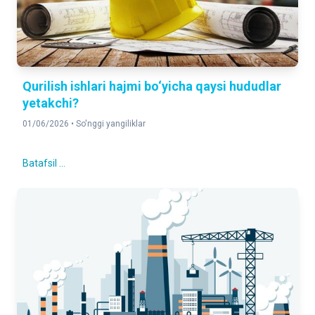
Qurilish ishlari hajmi bo‘yicha qaysi hududlar
yetakchi?
01/06/2026 •
So'nggi yangiliklar
Batafsil ...