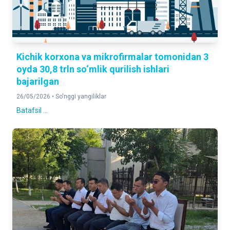
Kichik korxona va mikrofirmalar tomonidan 3
oyda 30,8 trln so‘mlik qurilish ishlari
bajarilgan
26/05/2026 •
So'nggi yangiliklar
Batafsil ...