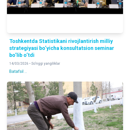
Toshkentda Statistikani rivojlantirish milliy
strategiyasi bo‘yicha konsultatsion seminar
bo‘lib o‘tdi
14/03/2026 •
So'nggi yangiliklar
Batafsil ...