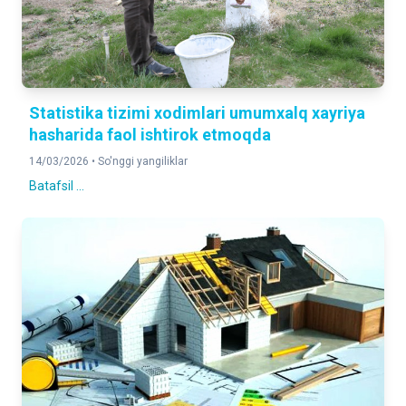
Statistika tizimi xodimlari umumxalq xayriya
hasharida faol ishtirok etmoqda
14/03/2026 •
So'nggi yangiliklar
Batafsil ...