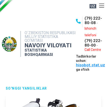
UZ
BOSHQARMA HAQIDA
(79) 222-
80-08
-
ME'YORIY HUJJATLAR
Ishonch
OCHIQ MA'LUMOTLAR
O`ZBEKISTON RESPUBLIKASI
telefoni
MILLIY STATISTIKA
QO‘MITASI
(79) 222-
NASHRLAR
NAVOIY VILOYATI
80-00
-
INTERAKTIV XIZMATLAR
Call Centre
STATISTIKA
BOSHQARMASI
Tadbirkorlar
MUROJAATLAR
uchun:
hisobot.stat.uz
MATBUOT XIZMATI
ga o'tish
KONTAKTLAR
SO'NGGI YANGILIKLAR