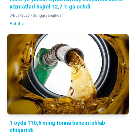
xizmatlari hajmi 12,7 % ga oshdi
04/03/2026 •
So'nggi yangiliklar
Batafsil ...
1 oyda 110,6 ming tonna benzin ishlab
chiqarildi