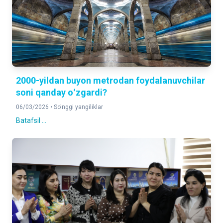
2000-yildan buyon metrodan foydalanuvchilar
soni qanday oʻzgardi?
06/03/2026 •
So'nggi yangiliklar
Batafsil ...