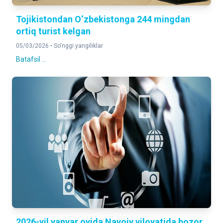
Tojikistondan O‘zbekistonga 244 mingdan
ortiq turist kelgan
05/03/2026 •
So'nggi yangiliklar
Batafsil ...
2026-yil yanvar oyida Navoiy viloyatida bozor