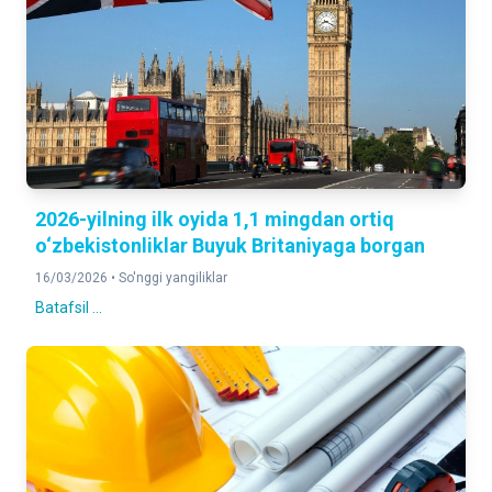
2026-yilning ilk oyida 1,1 mingdan ortiq
o‘zbekistonliklar Buyuk Britaniyaga borgan
16/03/2026 •
So'nggi yangiliklar
Batafsil ...