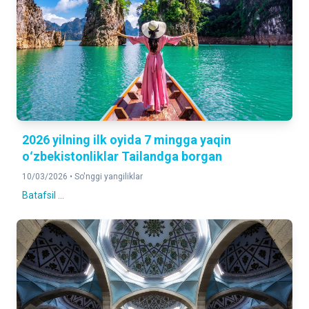
2026 yilning ilk oyida 7 mingga yaqin
oʻzbekistonliklar Tailandga borgan
10/03/2026 •
So'nggi yangiliklar
Batafsil ...