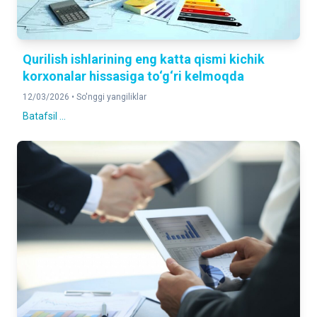
Qurilish ishlarining eng katta qismi kichik
korxonalar hissasiga to‘g‘ri kelmoqda
12/03/2026 •
So'nggi yangiliklar
Batafsil ...