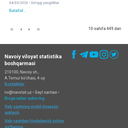
04/03/2026 •
So'nggi yangiliklar
Batafsil ...
10-sahifa 449 dan
Navoiy viloyat statistika
boshqarmasi
210100, Navoiy sh.,
A.Temur ko‘chаsi, 4-uy
Kontaktlar
nv@navstat.uz •
Sayt xaritasi
•
Bizga xabar yuboring
Veb-saytning mobil ilovasini
yuklash
Veb-saytdan foydalanish uchun
qo'llanma