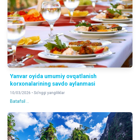
Yanvar oyida umumiy ovqatlanish
korxonalarining savdo aylanmasi
10/03/2026 •
So'nggi yangiliklar
Batafsil ...