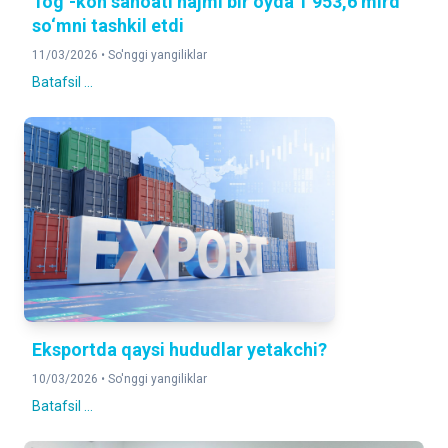
Tog‘-kon sanoati hajmi bir oyda 1 953,6 mlrd
so‘mni tashkil etdi
11/03/2026 •
So'nggi yangiliklar
Batafsil ...
Eksportda qaysi hududlar yetakchi?
10/03/2026 •
So'nggi yangiliklar
Batafsil ...