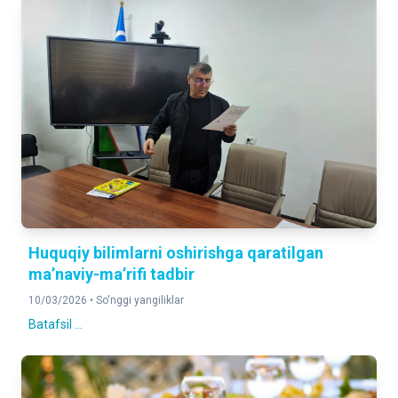
Huquqiy bilimlarni oshirishga qaratilgan
ma’naviy-ma’rifi tadbir
10/03/2026 •
So'nggi yangiliklar
Batafsil ...