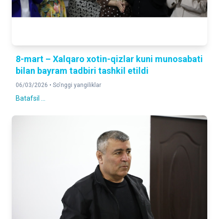
8-mart – Xalqaro xotin-qizlar kuni munosabati
bilan bayram tadbiri tashkil etildi
06/03/2026 •
So'nggi yangiliklar
Batafsil ...