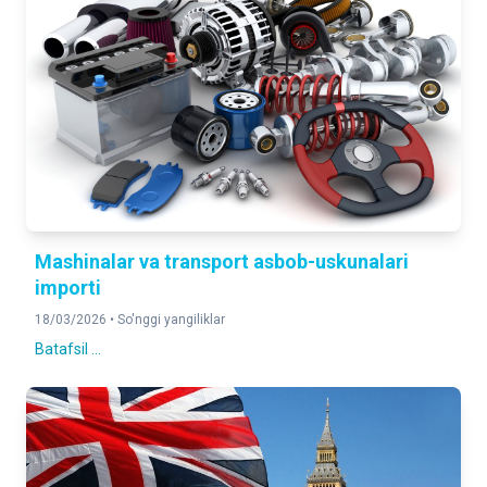
Mashinalar va transport asbob-uskunalari
importi
18/03/2026 •
So'nggi yangiliklar
Batafsil ...