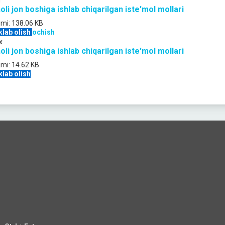
f
oli jon boshiga ishlab chiqarilgan iste'mol mollari
jmi:
138.06 KB
klab olish
ochish
x
oli jon boshiga ishlab chiqarilgan iste'mol mollari
jmi:
14.62 KB
klab olish