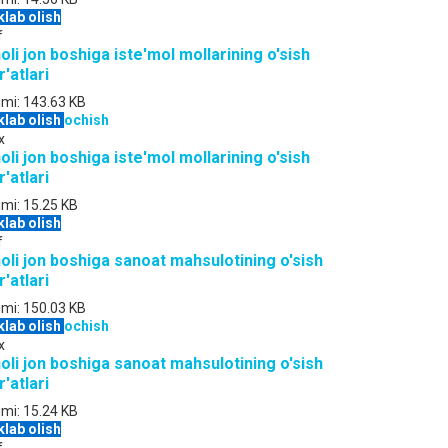
klab olish
f
oli jon boshiga iste'mol mollarining o'sish
r'atlari
jmi:
143.63 KB
klab olish
ochish
x
oli jon boshiga iste'mol mollarining o'sish
r'atlari
jmi:
15.25 KB
klab olish
f
oli jon boshiga sanoat mahsulotining o'sish
r'atlari
jmi:
150.03 KB
klab olish
ochish
x
oli jon boshiga sanoat mahsulotining o'sish
r'atlari
jmi:
15.24 KB
klab olish