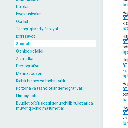
Is
Narxlar
Ha
Investitsiyalar
Yu
Qurilish
xls
Is
Tashqi iqtisodiy faoliyat
Ichki savdo
Ha
Yu
Sanoat
pd
Qishloq xo'jaligi
Iq
Xizmatlar
Ha
Yu
Demografiya
xls
Mehnat bozori
Iq
Kichik biznes va tadbirkorlik
Ha
Korxona va tashkilotlar demografiyasi
Yu
pd
Ijtimoiy soha
Is
Byudjet to‘g‘risidagi qonunchilik hujjatlariga
Ha
muvofiq ochiq maʼlumotlar
Yu
xls
Is