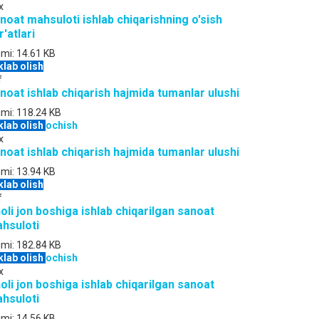
x
noat mahsuloti ishlab chiqarishning o'sish
r'atlari
jmi:
14.61 KB
klab olish
f
noat ishlab chiqarish hajmida tumanlar ulushi
jmi:
118.24 KB
klab olish
ochish
x
noat ishlab chiqarish hajmida tumanlar ulushi
jmi:
13.94 KB
klab olish
f
oli jon boshiga ishlab chiqarilgan sanoat
hsuloti
jmi:
182.84 KB
klab olish
ochish
x
oli jon boshiga ishlab chiqarilgan sanoat
hsuloti
jmi:
14.56 KB