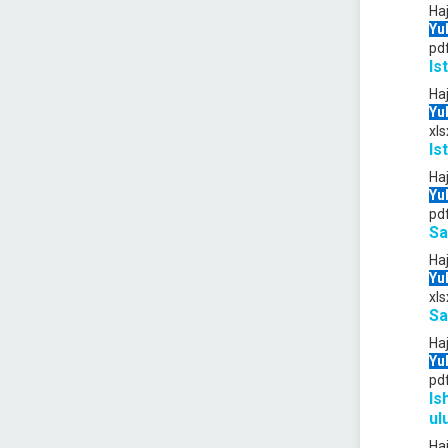
Ha
Yu
pd
Is
Ha
Yu
xls
Is
Ha
Yu
pd
Sa
Ha
Yu
xls
Sa
Ha
Yu
pd
Is
ul
Ha