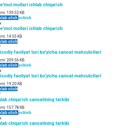
te'mol mollari ishlab chiqarish
jmi:
139.52 KB
klab olish
ochish
x
te'mol mollari ishlab chiqarish
jmi:
14.55 KB
klab olish
f
tisodiy faoliyat turi bo'yicha sanoat mahsulotlari
jmi:
209.56 KB
klab olish
ochish
x
tisodiy faoliyat turi bo'yicha sanoat mahsulotlari
jmi:
19.20 KB
klab olish
f
hlab chiqarish sanoatining tarkibi
jmi:
157.78 KB
klab olish
ochish
x
hlab chiqarish sanoatining tarkibi