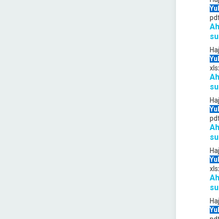
Yu
pd
Ah
su
Ha
Yu
xls
Ah
su
Ha
Yu
pd
Ah
su
Ha
Yu
xls
Ah
su
Ha
Yu