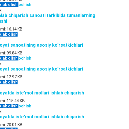
klab olish
ochish
x
hlab chiqarish sanoati tarkibida tumanlarning
ushi
jmi:
16.14 KB
klab olish
f
loyat sanoatining asosiy ko'rsatkichlari
jmi:
99.84 KB
klab olish
ochish
x
loyat sanoatining asosiy ko'rsatkichlari
jmi:
12.97 KB
klab olish
f
loyatda iste'mol mollari ishlab chiqarish
jmi:
115.44 KB
klab olish
ochish
x
loyatda iste'mol mollari ishlab chiqarish
jmi:
20.01 KB