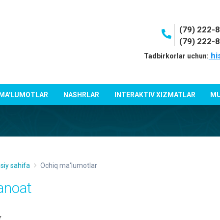
(79) 222-
(79) 222-
hi
Tadbirkorlar uchun:
 MA'LUMOTLAR
NASHRLAR
INTERAKTIV XIZMATLAR
MU
siy sahifa
Ochiq ma'lumotlar
anoat
f