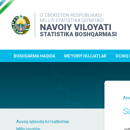
O`ZBEKISTON RESPUBLIKASI
MILLIY STATISTIKA QO‘MITASI
NAVOIY VILOYATI
STATISTIKA BOSHQARMASI
BOSHQARMA HAQIDA
ME'YORIY HUJJATLAR
OCHIQ
Aso
S
Asosiy iqtisodiy ko‘rsatkichlar
Milliy hisoblar
pd