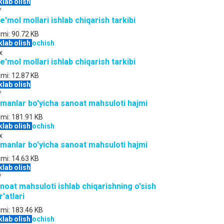
klab olish
f
te'mol mollari ishlab chiqarish tarkibi
jmi:
90.72 KB
klab olish
ochish
x
te'mol mollari ishlab chiqarish tarkibi
jmi:
12.87 KB
klab olish
f
manlar bo'yicha sanoat mahsuloti hajmi
jmi:
181.91 KB
klab olish
ochish
x
manlar bo'yicha sanoat mahsuloti hajmi
jmi:
14.63 KB
klab olish
f
noat mahsuloti ishlab chiqarishning o'sish
r'atlari
jmi:
183.46 KB
klab olish
ochish