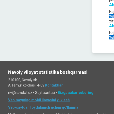
pd
Ah
Ha
Yu
xls
Ah
Ha
Yu
Navoiy viloyat statistika boshqarmasi
210100, Navoiy sh.,
A.Temur ko‘chаsi, 4-uy
Kontaktlar
nv@navstat.uz •
Sayt xaritasi
•
Bizga xabar yuboring
Veb-saytning mobil ilovasini yuklash
Veb-saytdan foydalanish uchun qo'llanma