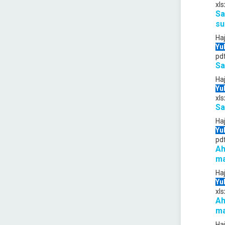
xls
Sa
su
Ha
Yu
pd
Sa
Ha
Yu
xls
Sa
Ha
Yu
pd
Ah
ma
Ha
Yu
xls
Ah
ma
Ha