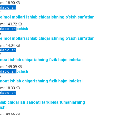
jmi:
18.90 KB
klab olish
f
te'mol mollari ishlab chiqarishning o'sish sur'atlar
jmi:
143.72 KB
klab olish
ochish
x
te'mol mollari ishlab chiqarishning o'sish sur'atlar
jmi:
14.04 KB
klab olish
f
noat ishlab chiqarishning fizik hajm indeksi
jmi:
149.09 KB
klab olish
ochish
x
noat ishlab chiqarishning fizik hajm indeksi
jmi:
18.33 KB
klab olish
f
hlab chiqarish sanoati tarkibida tumanlarning
ushi
jmi:
93.66 KB