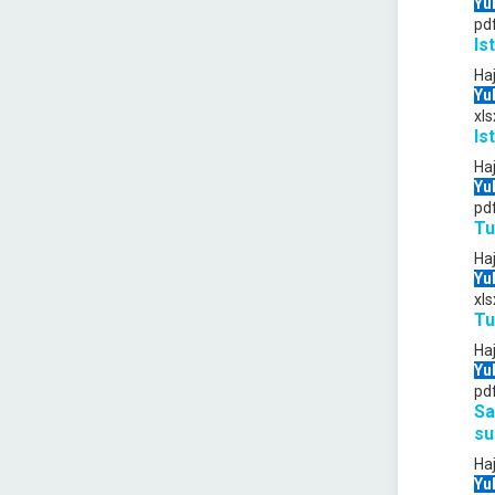
Yu
pd
Is
Ha
Yu
xls
Is
Ha
Yu
pd
Tu
Ha
Yu
xls
Tu
Ha
Yu
pd
Sa
su
Ha
Yu