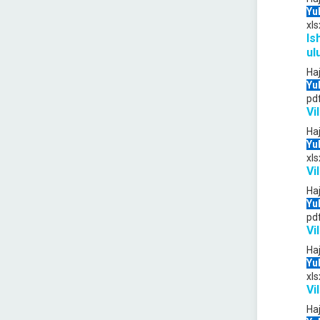
Yu
xls
Is
ul
Ha
Yu
pd
Vi
Ha
Yu
xls
Vi
Ha
Yu
pd
Vi
Ha
Yu
xls
Vi
Ha