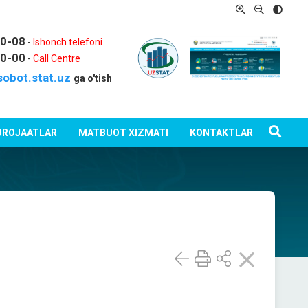
80-08
-
Ishonch telefoni
80-00
-
Call Centre
sobot.stat.uz
ga o'tish
ROJAATLAR
MATBUOT XIZMATI
KONTAKTLAR