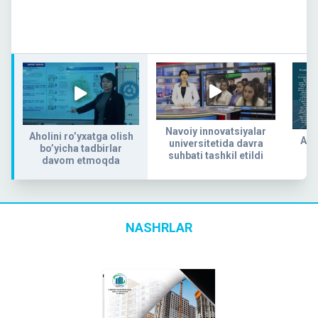
Navoiy innovatsiyalar
Aholini ro’yxatga olish
Aho
universitetida davra
bo’yicha tadbirlar
suhbati tashkil etildi
davom etmoqda
NASHRLAR