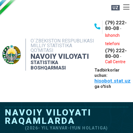
UZ
BOSHQARMA HAQIDA
(79) 222-
80-08
-
ME'YORIY HUJJATLAR
Ishonch
OCHIQ MA'LUMOTLAR
O`ZBEKISTON RESPUBLIKASI
telefoni
MILLIY STATISTIKA
QO‘MITASI
(79) 222-
NASHRLAR
NAVOIY VILOYATI
80-00
-
INTERAKTIV XIZMATLAR
Call Centre
STATISTIKA
BOSHQARMASI
Tadbirkorlar
MUROJAATLAR
uchun:
hisobot.stat.uz
MATBUOT XIZMATI
ga o'tish
KONTAKTLAR
NAVOIY VILOYATI
RAQAMLARDA
(2026- YIL YANVAR-IYUN HOLATIGA)