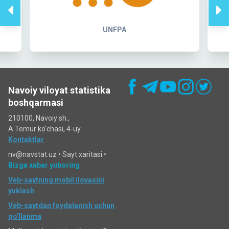
UNFPA
Navoiy viloyat statistika
boshqarmasi
210100, Navoiy sh.,
A.Temur ko‘chаsi, 4-uy
Kontaktlar
nv@navstat.uz •
Sayt xaritasi
•
Bizga xabar yuboring
Veb-saytning mobil ilovasini
yuklash
Veb-saytdan foydalanish uchun
qo'llanma