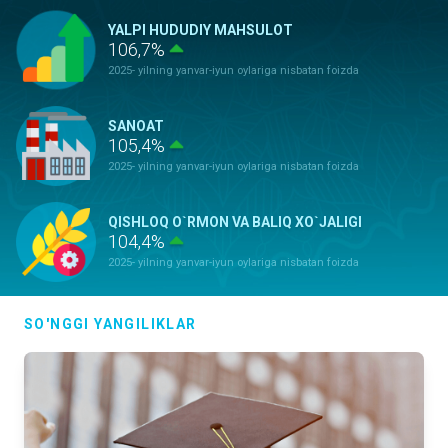
YALPI HUDUDIY MAHSULOT
106,7%
2025- yilning yanvar-iyun oylariga nisbatan foizda
SANOAT
105,4%
2025- yilning yanvar-iyun oylariga nisbatan foizda
QISHLOQ O`RMON VA BALIQ XO`JALIGI
104,4%
2025- yilning yanvar-iyun oylariga nisbatan foizda
ASOSIY KAPITALGA KIRITILGAN
SO'NGGI YANGILIKLAR
INVESTITSIYALAR
115,4%
2025- yilning yanvar-iyun oylariga nisbatan foizda
QURILISH ISHLARI
128,3%