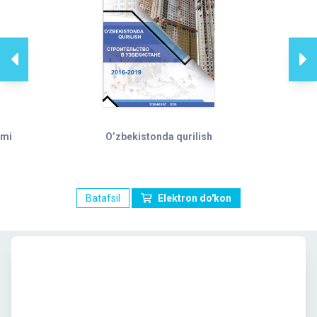
ami
O’zbekistonda qurilish
Batafsil
Elektron do'kon