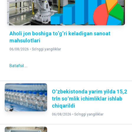
Aholi jon boshiga to‘g‘ri keladigan sanoat
mahsulotlari
06/08/2026 •
So'nggi yangiliklar
Batafsil ...
Oʻzbekistonda yarim yilda 15,2
trln soʻmlik ichimliklar ishlab
chiqarildi
06/08/2026 •
So'nggi yangiliklar