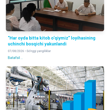
1, 118, 497
2026- yil 1- iyul holatiga
“Har oyda bitta kitob o‘qiymiz” loyihasining
uchinchi bosqichi yakunlandi
07/08/2026 •
So'nggi yangiliklar
Batafsil ...