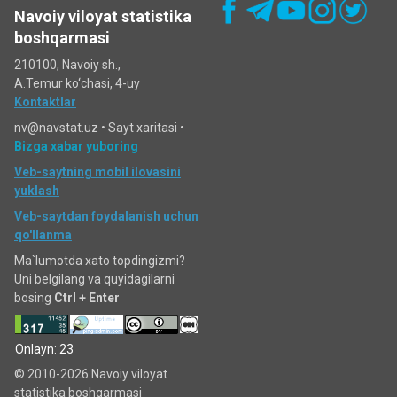
Navoiy viloyat statistika
boshqarmasi
210100, Navoiy sh.,
A.Temur ko‘chаsi, 4-uy
Kontaktlar
nv@navstat.uz •
Sayt xaritasi
•
Bizga xabar yuboring
Veb-saytning mobil ilovasini
yuklash
Veb-saytdan foydalanish uchun
qo'llanma
Ma`lumotda xato topdingizmi?
Uni belgilang va quyidagilarni
bosing
Ctrl + Enter
Onlayn: 23
© 2010-2026 Navoiy viloyat
statistika boshqarmasi