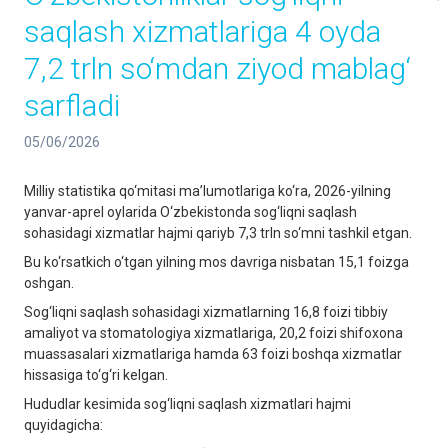
saqlash xizmatlariga 4 oyda
7,2 trln so‘mdan ziyod mablag‘
sarfladi
05/06/2026
Milliy statistika qo‘mitasi ma’lumotlariga ko‘ra, 2026-yilning
yanvar-aprel oylarida O‘zbekistonda sog‘liqni saqlash
sohasidagi xizmatlar hajmi qariyb 7,3 trln so‘mni tashkil etgan.
Bu ko‘rsatkich o‘tgan yilning mos davriga nisbatan 15,1 foizga
oshgan.
Sog‘liqni saqlash sohasidagi xizmatlarning 16,8 foizi tibbiy
amaliyot va stomatologiya xizmatlariga, 20,2 foizi shifoxona
muassasalari xizmatlariga hamda 63 foizi boshqa xizmatlar
hissasiga to‘g‘ri kelgan.
Hududlar kesimida sog‘liqni saqlash xizmatlari hajmi
quyidagicha: