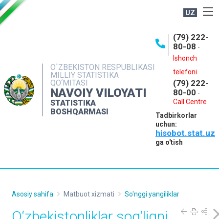
UZ
BOSHQARMA HAQIDA
(79) 222-
80-08
-
ME'YORIY HUJJATLAR
Ishonch
OCHIQ MA'LUMOTLAR
O`ZBEKISTON RESPUBLIKASI
telefoni
MILLIY STATISTIKA
QO‘MITASI
(79) 222-
NASHRLAR
NAVOIY VILOYATI
80-00
-
INTERAKTIV XIZMATLAR
Call Centre
STATISTIKA
BOSHQARMASI
Tadbirkorlar
MUROJAATLAR
uchun:
hisobot.stat.uz
MATBUOT XIZMATI
ga o'tish
KONTAKTLAR
Asosiy sahifa
Matbuot xizmati
So'nggi yangiliklar
O‘zbekistonliklar sog‘liqni