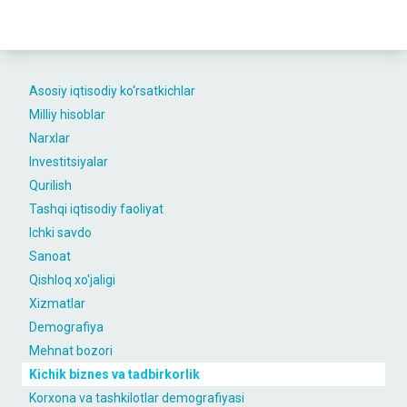
Asosiy iqtisodiy ko‘rsatkichlar
Milliy hisoblar
Narxlar
Investitsiyalar
Qurilish
Tashqi iqtisodiy faoliyat
Ichki savdo
Sanoat
Qishloq xo'jaligi
Xizmatlar
Demografiya
Mehnat bozori
Kichik biznes va tadbirkorlik
Korxona va tashkilotlar demografiyasi