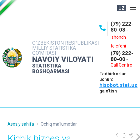
UZ
BOSHQARMA HAQIDA
(79) 222-
80-08
-
ME'YORIY HUJJATLAR
Ishonch
OCHIQ MA'LUMOTLAR
O`ZBEKISTON RESPUBLIKASI
telefoni
MILLIY STATISTIKA
QO‘MITASI
(79) 222-
NASHRLAR
NAVOIY VILOYATI
80-00
-
INTERAKTIV XIZMATLAR
Call Centre
STATISTIKA
BOSHQARMASI
Tadbirkorlar
MUROJAATLAR
uchun:
hisobot.stat.uz
MATBUOT XIZMATI
ga o'tish
KONTAKTLAR
Asosiy sahifa
Ochiq ma'lumotlar
Kichik biznes va