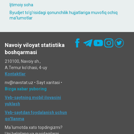
Ijtimoiy soha
Byudjet to‘g‘risidagi qonunchilik hujjatlariga muvofiq ochiq
maʼlumotlar
Navoiy viloyat statistika
boshqarmasi
210100, Navoiy sh.,
A.Temur ko‘chаsi, 4-uy
Kontaktlar
nv@navstat.uz •
Sayt xaritasi
•
Bizga xabar yuboring
Veb-saytning mobil ilovasini
yuklash
Veb-saytdan foydalanish uchun
qo'llanma
Ma`lumotda xato topdingizmi?
Uni belgilang va quyidagilarni