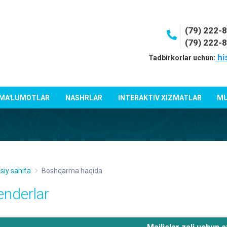
(79) 222-
(79) 222-
hi
Tadbirkorlar uchun:
 MA'LUMOTLAR
NASHRLAR
INTERAKTIV XIZMATLAR
MU
siy sahifa
Boshqarma haqida
enderlar