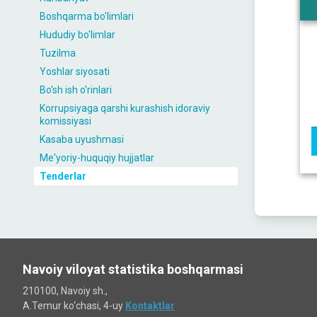
Boshqarma bo'limlari
Hududiy bo'limlar
Tuzilma
Yoshlar siyosati
Bo'sh ish o'rinlari
Korrupsiyaga qarshi kurashish idoraviy
komissiyasi
Kasaba uyushmasi
Me'yoriy-huquqiy hujjatlar
Tenderlar
Navoiy viloyat statistika boshqarmasi
210100, Navoiy sh.,
A.Temur ko‘chаsi, 4-uy
Kontaktlar