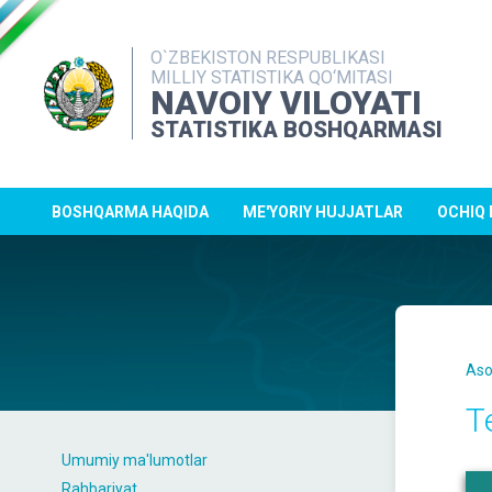
O`ZBEKISTON RESPUBLIKASI
MILLIY STATISTIKA QO‘MITASI
NAVOIY VILOYATI
STATISTIKA BOSHQARMASI
BOSHQARMA HAQIDA
ME'YORIY HUJJATLAR
OCHIQ
Aso
T
Umumiy ma'lumotlar
Rahbariyat