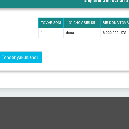
Majlislar zali uchun s
TOVAR SONI
O’LCHOV BIRLIGI
BIR DONA TOVA
1
dona
8 000 000 UZS
Tender yakunlandi