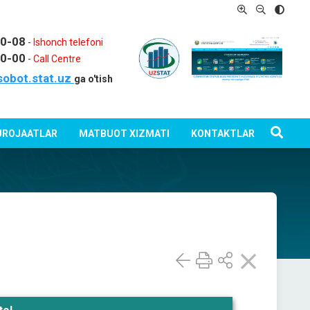
80-08
-
Ishonch telefoni
80-00
-
Call Centre
sobot.stat.uz
ga o'tish
ROJAATLAR
MATBUOT XIZMATI
KONTAKTLAR