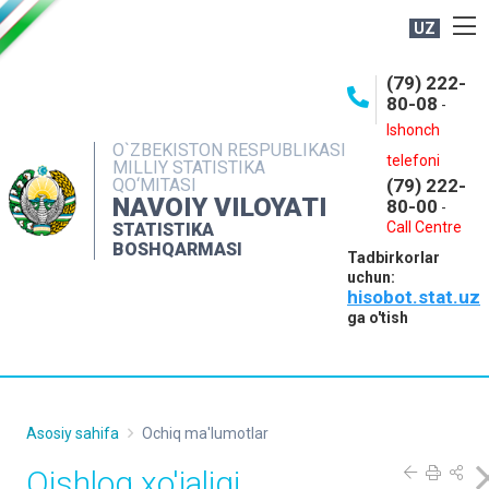
UZ
BOSHQARMA HAQIDA
(79) 222-
80-08
-
ME'YORIY HUJJATLAR
Ishonch
OCHIQ MA'LUMOTLAR
O`ZBEKISTON RESPUBLIKASI
telefoni
MILLIY STATISTIKA
QO‘MITASI
(79) 222-
NASHRLAR
NAVOIY VILOYATI
80-00
-
INTERAKTIV XIZMATLAR
Call Centre
STATISTIKA
BOSHQARMASI
Tadbirkorlar
MUROJAATLAR
uchun:
hisobot.stat.uz
MATBUOT XIZMATI
ga o'tish
KONTAKTLAR
Asosiy sahifa
Ochiq ma'lumotlar
Qishloq xo'jaligi