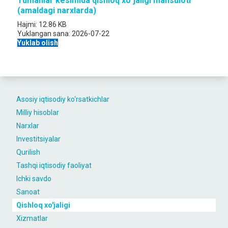
Tumanlar kesimida qishloq xo`jaligi mahsuloti
(amaldagi narxlarda)
Hajmi:
12.86 KB
Yuklangan sana:
2026-07-22
Yuklab olish
Asosiy iqtisodiy ko‘rsatkichlar
Milliy hisoblar
Narxlar
Investitsiyalar
Qurilish
Tashqi iqtisodiy faoliyat
Ichki savdo
Sanoat
Qishloq xo'jaligi
Xizmatlar