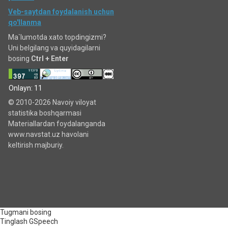
Veb-saytdan foydalanish uchun
qo'llanma
Ma`lumotda xato topdingizmi?
Uni belgilang va quyidagilarni
bosing
Ctrl + Enter
Onlayn: 11
© 2010-2026 Navoiy viloyat
statistika boshqarmasi
Materiallardan foydalanganda
www.navstat.uz havolani
keltirish majburiy.
Tugmani bosing
Tinglash
GSpeech