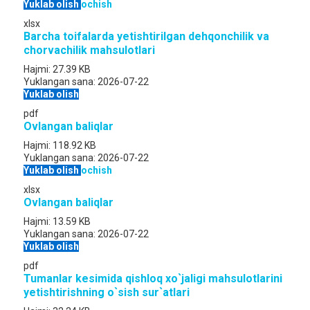
Yuklab olish
ochish
xlsx
Barcha toifalarda yetishtirilgan dehqonchilik va
chorvachilik mahsulotlari
Hajmi:
27.39 KB
Yuklangan sana:
2026-07-22
Yuklab olish
pdf
Ovlangan baliqlar
Hajmi:
118.92 KB
Yuklangan sana:
2026-07-22
Yuklab olish
ochish
xlsx
Ovlangan baliqlar
Hajmi:
13.59 KB
Yuklangan sana:
2026-07-22
Yuklab olish
pdf
Tumanlar kesimida qishloq xo`jaligi mahsulotlarini
yetishtirishning o`sish sur`atlari