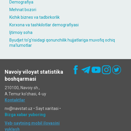
Demografiya
Mehnat bozori
Kichik biznes va tadbirkorlik
Korxona va tashkilotlar demografiyasi
Ijtimoiy soha
Byudjet to‘g‘risidagi qonunchilik hujjatlariga muvofiq ochiq
maʼlumotlar
Navoiy viloyat statistika
boshqarmasi
210100, Navoiy sh.,
A.Temur ko‘chаsi, 4-uy
Kontaktlar
nv@navstat.uz •
Sayt xaritasi
•
Bizga xabar yuboring
Veb-saytning mobil ilovasini
yuklash