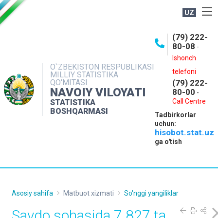
UZ
BOSHQARMA HAQIDA
(79) 222-
80-08
-
ME'YORIY HUJJATLAR
Ishonch
OCHIQ MA'LUMOTLAR
O`ZBEKISTON RESPUBLIKASI
telefoni
MILLIY STATISTIKA
QO‘MITASI
(79) 222-
NASHRLAR
NAVOIY VILOYATI
80-00
-
INTERAKTIV XIZMATLAR
Call Centre
STATISTIKA
BOSHQARMASI
Tadbirkorlar
MUROJAATLAR
uchun:
hisobot.stat.uz
MATBUOT XIZMATI
ga o'tish
KONTAKTLAR
Asosiy sahifa
Matbuot xizmati
So'nggi yangiliklar
Savdo sohasida 7 827 ta