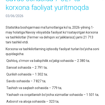
korxona faoliyat yuritmoqda
03/06/2026
Statistika boshqarmasi ma’lumotlariga ko‘ra, 2026-yilning 1-
may holatiga Navoiy viloyatida faoliyat koʻrsatayotgan korxona
va tashkilotlar (fermer va dehqon xoʻjaliklarisiz) jami 21 713
tani tashkil etdi.
Korxona va tashkilotlarning iqtisodiy faoliyat turlari bo‘yicha soni
quyidagicha:
Qishloq, o‘rmon va baliqchilik xo‘jaligi sohasida – 2 380 ta;
Sanoat sohasida – 2 791 ta;
Qurilish sohasida – 1 302 ta;
Savdo sohasida – 7 827 ta;
Tashish va saqlash sohasida – 779 ta;
Yashash va ovqatlanish bo‘yicha xizmatlar sohasida – 1 501 ta;
Axborot va aloqa sohasida – 323 ta;