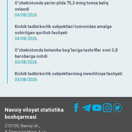
O‘zbekistonda yarim yilda 75,3 ming tonna baliq
ovlandi
04/08/2026
Kichik tadbirkorlik subyektlari tomonidan amalga
oshirilgan qurilish faoliyati
04/08/2026
O‘zbekistonda botanika bog‘lariga tashriflar soni 3,8
barobarga oshdi
03/08/2026
Kichik tadbirkorlik subyektlarining investitsiya faoliyati
03/08/2026
Navoiy viloyat statistika
boshqarmasi
210100, Navoiy sh.,