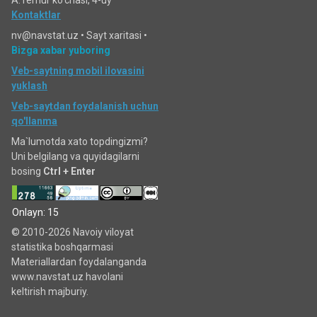
A.Temur ko‘chаsi, 4-uy
Kontaktlar
nv@navstat.uz •
Sayt xaritasi
•
Bizga xabar yuboring
Veb-saytning mobil ilovasini
yuklash
Veb-saytdan foydalanish uchun
qo'llanma
Ma`lumotda xato topdingizmi?
Uni belgilang va quyidagilarni
bosing
Ctrl + Enter
Onlayn: 15
© 2010-2026 Navoiy viloyat
statistika boshqarmasi
Materiallardan foydalanganda
www.navstat.uz havolani
keltirish majburiy.