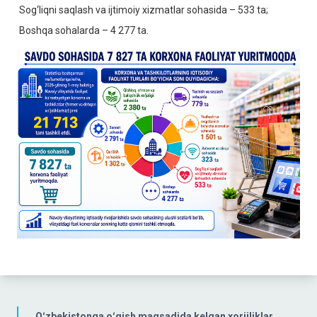
Sog‘liqni saqlash va ijtimoiy xizmatlar sohasida – 533 ta;
Boshqa sohalarda – 4 277 ta.
Oʻzbekistonga oʻqish maqsadida kelgan xorijliklar