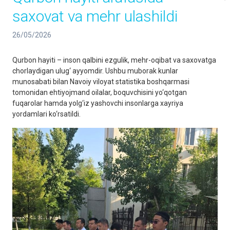
saxovat va mehr ulashildi
26/05/2026
Qurbon hayiti – inson qalbini ezgulik, mehr-oqibat va saxovatga
chorlaydigan ulug‘ ayyomdir. Ushbu muborak kunlar
munosabati bilan Navoiy viloyat statistika boshqarmasi
tomonidan ehtiyojmand oilalar, boquvchisini yo‘qotgan
fuqarolar hamda yolg‘iz yashovchi insonlarga xayriya
yordamlari ko‘rsatildi.