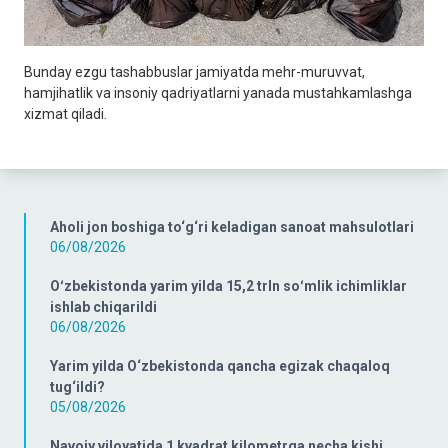
Bunday ezgu tashabbuslar jamiyatda mehr-muruvvat,
hamjihatlik va insoniy qadriyatlarni yanada mustahkamlashga
xizmat qiladi.
Aholi jon boshiga to‘g‘ri keladigan sanoat mahsulotlari
06/08/2026
Oʻzbekistonda yarim yilda 15,2 trln soʻmlik ichimliklar
ishlab chiqarildi
06/08/2026
Yarim yilda O‘zbekistonda qancha egizak chaqaloq
tug‘ildi?
05/08/2026
Navoiy viloyatida 1 kvadrat kilometrga necha kishi