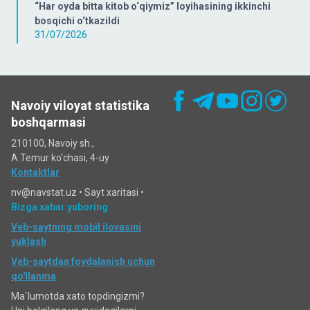
“Har oyda bitta kitob o‘qiymiz” loyihasining ikkinchi
bosqichi o‘tkazildi
31/07/2026
Navoiy viloyat statistika
boshqarmasi
210100, Navoiy sh.,
A.Temur ko‘chаsi, 4-uy
Kontaktlar
nv@navstat.uz •
Sayt xaritasi
•
Bizga xabar yuboring
Veb-saytning mobil ilovasini
yuklash
Veb-saytdan foydalanish uchun
qo'llanma
Ma`lumotda xato topdingizmi?