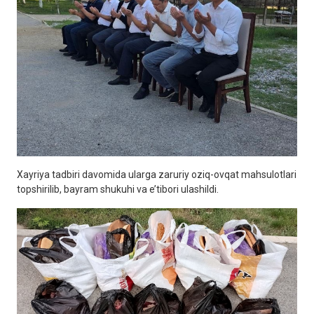
Xayriya tadbiri davomida ularga zaruriy oziq-ovqat mahsulotlari
topshirilib, bayram shukuhi va e’tibori ulashildi.