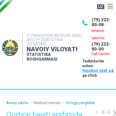
UZ
BOSHQARMA HAQIDA
(79) 222-
80-08
-
ME'YORIY HUJJATLAR
Ishonch
OCHIQ MA'LUMOTLAR
O`ZBEKISTON RESPUBLIKASI
telefoni
MILLIY STATISTIKA
QO‘MITASI
(79) 222-
NASHRLAR
NAVOIY VILOYATI
80-00
-
INTERAKTIV XIZMATLAR
Call Centre
STATISTIKA
BOSHQARMASI
Tadbirkorlar
MUROJAATLAR
uchun:
hisobot.stat.uz
MATBUOT XIZMATI
ga o'tish
KONTAKTLAR
Asosiy sahifa
Matbuot xizmati
So'nggi yangiliklar
Qurbon hayiti arafasida