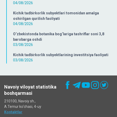
04/08/2026
Kichik tadbirkorlik subyektlari tomonidan amalga
oshirilgan qurilish faoliyati
04/08/2026
O‘zbekistonda botanika bog‘lariga tashriflar soni 3,8
barobarga oshdi
03/08/2026
Kichik tadbirkorlik subyektlarining investitsiya faoliyati
03/08/2026
Navoiy viloyat statistika
boshqarmasi
210100, Navoiy sh.,
A.Temur ko‘chаsi, 4-uy
Kontaktlar