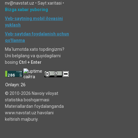
nv@navstat.uz •
Sayt xaritasi
•
Bizga xabar yuboring
Veb-saytning mobil ilovasini
yuklash
Veb-saytdan foydalanish uchun
qo'llanma
Ma`lumotda xato topdingizmi?
Uni belgilang va quyidagilarni
bosing
Ctrl + Enter
Onlayn: 26
© 2010-2026 Navoiy viloyat
statistika boshqarmasi
Materiallardan foydalanganda
www.navstat.uz havolani
keltirish majburiy.