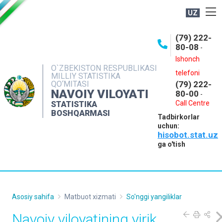
UZ
BOSHQARMA HAQIDA
(79) 222-
80-08
-
ME'YORIY HUJJATLAR
Ishonch
OCHIQ MA'LUMOTLAR
O`ZBEKISTON RESPUBLIKASI
telefoni
MILLIY STATISTIKA
QO‘MITASI
(79) 222-
NASHRLAR
NAVOIY VILOYATI
80-00
-
INTERAKTIV XIZMATLAR
Call Centre
STATISTIKA
BOSHQARMASI
Tadbirkorlar
MUROJAATLAR
uchun:
hisobot.stat.uz
MATBUOT XIZMATI
ga o'tish
KONTAKTLAR
Asosiy sahifa
Matbuot xizmati
So'nggi yangiliklar
Navoiy viloyatining yirik