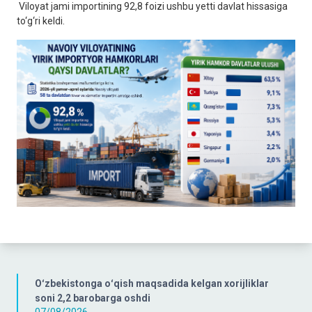
Viloyat jami importining 92,8 foizi ushbu yetti davlat hissasiga
to‘g‘ri keldi.
Oʻzbekistonga oʻqish maqsadida kelgan xorijliklar
soni 2,2 barobarga oshdi