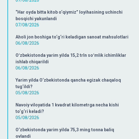
07/08/2026
“Har oyda bitta kitob o‘qiymiz” loyihasining uchinchi
bosqichi yakunlandi
07/08/2026
Aholi jon boshiga to‘g‘ri keladigan sanoat mahsulotlari
06/08/2026
Oʻzbekistonda yarim yilda 15,2 trln soʻmlik ichimliklar
ishlab chiqarildi
06/08/2026
Yarim yilda O‘zbekistonda qancha egizak chaqaloq
tug‘ildi?
05/08/2026
Navoiy viloyatida 1 kvadrat kilometrga necha kishi
to‘g‘ri keladi?
05/08/2026
O‘zbekistonda yarim yilda 75,3 ming tonna baliq
ovlandi