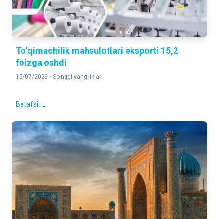
To‘qimachilik mahsulotlari eksporti 15,2
foizga oshdi
15/07/2026 •
So'nggi yangiliklar
Batafsil ...