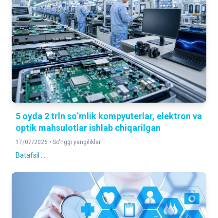
5 oyda 2 trln so‘mlik kompyuterlar, elektron va
optik mahsulotlar ishlab chiqarilgan
17/07/2026 •
So'nggi yangiliklar
Batafsil ...