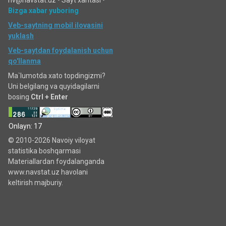
nv@navstat.uz •
Sayt xaritasi
•
Bizga xabar yuboring
Veb-saytning mobil ilovasini
yuklash
Veb-saytdan foydalanish uchun
qo'llanma
Ma`lumotda xato topdingizmi?
Uni belgilang va quyidagilarni
bosing
Ctrl + Enter
Onlayn: 17
© 2010-2026 Navoiy viloyat
statistika boshqarmasi
Materiallardan foydalanganda
www.navstat.uz havolani
keltirish majburiy.