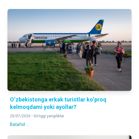
O‘zbekistonga erkak turistlar ko‘proq
kelmoqdami yoki ayollar?
20/07/2026 •
So'nggi yangiliklar
Batafsil ...