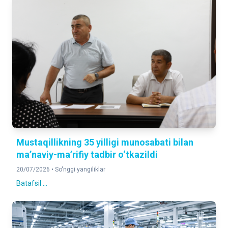
Mustaqillikning 35 yilligi munosabati bilan
ma’naviy-ma’rifiy tadbir o‘tkazildi
20/07/2026 •
So'nggi yangiliklar
Batafsil ...