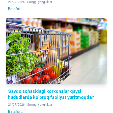
21/07/2026 •
So'nggi yangiliklar
Batafsil ...
Savdo sohasidagi korxonalar qaysi
hududlarda ko‘proq faoliyat yuritmoqda?
21/07/2026 •
So'nggi yangiliklar
Batafsil ...