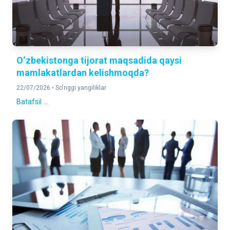
O‘zbekistonga tijorat maqsadida qaysi
mamlakatlardan kelishmoqda?
22/07/2026 •
So'nggi yangiliklar
Batafsil ...