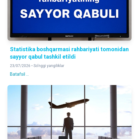
Statistika boshqarmasi rahbariyati tomonidan
sayyor qabul tashkil etildi
23/07/2026 •
So'nggi yangiliklar
Batafsil ...