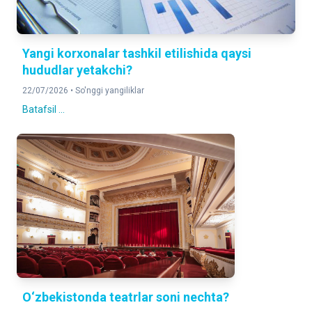
Yangi korxonalar tashkil etilishida qaysi
hududlar yetakchi?
22/07/2026 •
So'nggi yangiliklar
Batafsil ...
O‘zbekistonda teatrlar soni nechta?