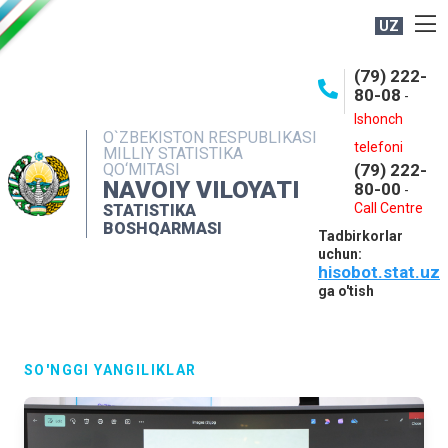
UZ
BOSHQARMA HAQIDA
(79) 222-
80-08
-
ME'YORIY HUJJATLAR
Ishonch
OCHIQ MA'LUMOTLAR
O`ZBEKISTON RESPUBLIKASI
telefoni
MILLIY STATISTIKA
QO‘MITASI
(79) 222-
NASHRLAR
NAVOIY VILOYATI
80-00
-
INTERAKTIV XIZMATLAR
Call Centre
STATISTIKA
BOSHQARMASI
Tadbirkorlar
MUROJAATLAR
uchun:
hisobot.stat.uz
MATBUOT XIZMATI
ga o'tish
KONTAKTLAR
SO'NGGI YANGILIKLAR