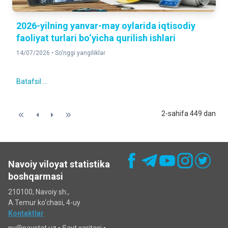
2026-yilning yanvar-may oylarida iqtisodiy
faoliyat turlari bo‘yicha qurilish ishlari
14/07/2026 •
So'nggi yangiliklar
Batafsil ...
2-sahifa 449 dan
Navoiy viloyat statistika
boshqarmasi
210100, Navoiy sh.,
A.Temur ko‘chаsi, 4-uy
Kontaktlar