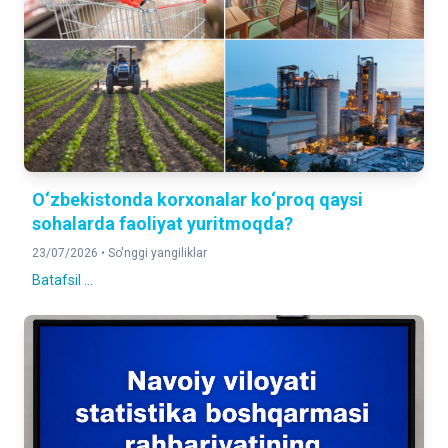
O‘zbekistonda korxonalar ko‘proq qaysi
sohalarda faoliyat yuritmoqda?
23/07/2026 •
So'nggi yangiliklar
Batafsil ...