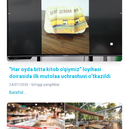
“Har oyda bitta kitob o'qiymiz” loyihasi
doirasida ilk mutolaa uchrashuvi o‘tkazildi
24/07/2026 •
So'nggi yangiliklar
Batafsil ...