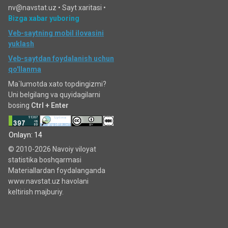
nv@navstat.uz •
Sayt xaritasi
•
Bizga xabar yuboring
Veb-saytning mobil ilovasini
yuklash
Veb-saytdan foydalanish uchun
qo'llanma
Ma`lumotda xato topdingizmi?
Uni belgilang va quyidagilarni
bosing
Ctrl + Enter
Onlayn: 14
© 2010-2026 Navoiy viloyat
statistika boshqarmasi
Materiallardan foydalanganda
www.navstat.uz havolani
keltirish majburiy.