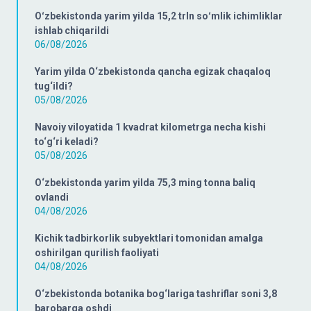
Oʻzbekistonda yarim yilda 15,2 trln soʻmlik ichimliklar
ishlab chiqarildi
06/08/2026
Yarim yilda O‘zbekistonda qancha egizak chaqaloq
tug‘ildi?
05/08/2026
Navoiy viloyatida 1 kvadrat kilometrga necha kishi
to‘g‘ri keladi?
05/08/2026
O‘zbekistonda yarim yilda 75,3 ming tonna baliq
ovlandi
04/08/2026
Kichik tadbirkorlik subyektlari tomonidan amalga
oshirilgan qurilish faoliyati
04/08/2026
O‘zbekistonda botanika bog‘lariga tashriflar soni 3,8
barobarga oshdi