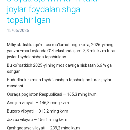
joylar foydalanishga
topshirilgan
15/05/2026
Milliy statistika qo‘mitasi ma’lumotlariga ko‘ra, 2026-yilning
yanvar–mart oylarida O‘zbekistonda jami 3,3 mln kv.m turar-
joylar foydalanishga topshirilgan.
Bu ko‘rsatkich 2025-yilning mos davriga nisbatan 6,6 % ga
oshgan.
Hududlar kesimida foydalanishga topshirilgan turar-joylar
maydoni:
Qoraqalpog‘iston Respublikasi — 165,3 ming kv.m
Andijon viloyati — 146,8 ming kv.m
Buxoro viloyati — 313,2 ming kv.m
Jizzax viloyati — 156,1 ming kv.m
Qashqadaryo viloyati — 239,2 ming kv.m