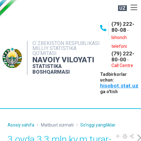
UZ
BOSHQARMA HAQIDA
(79) 222-
80-08
-
ME'YORIY HUJJATLAR
Ishonch
OCHIQ MA'LUMOTLAR
O`ZBEKISTON RESPUBLIKASI
telefoni
MILLIY STATISTIKA
QO‘MITASI
(79) 222-
NASHRLAR
NAVOIY VILOYATI
80-00
-
INTERAKTIV XIZMATLAR
Call Centre
STATISTIKA
BOSHQARMASI
Tadbirkorlar
MUROJAATLAR
uchun:
hisobot.stat.uz
MATBUOT XIZMATI
ga o'tish
KONTAKTLAR
Asosiy sahifa
Matbuot xizmati
So'nggi yangiliklar
3 oyda 3,3 mln kv.m turar-