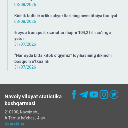
03/08/2026
Kichik tadbirkorlik subyektlarining investitsiya faoliyati
03/08/2026
6 oyda transport xizmatlari hajmi 104,2 trln so‘mga
yetdi
31/07/2026
“Har oyda bitta kitob o‘qiymiz” loyihasining ikkinchi
bosqichi o‘tkazildi
31/07/2026
Navoiy viloyat statistika
boshqarmasi
210100, Navoiy sh.,
A.Temur ko‘chаsi, 4-uy
Kontaktlar